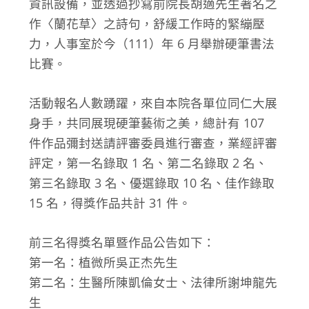
資訊設備，並透過抄寫前院長胡適先生著名之
作〈蘭花草〉之詩句，舒緩工作時的緊繃壓
力，人事室於今（111）年 6 月舉辦硬筆書法
比賽。
活動報名人數踴躍，來自本院各單位同仁大展
身手，共同展現硬筆藝術之美，總計有 107
件作品彌封送請評審委員進行審查，業經評審
評定，第一名錄取 1 名、第二名錄取 2 名、
第三名錄取 3 名、優選錄取 10 名、佳作錄取
15 名，得獎作品共計 31 件。
前三名得獎名單暨作品公告如下：
第一名：植微所吳正杰先生
第二名：生醫所陳凱倫女士、法律所謝坤龍先
生