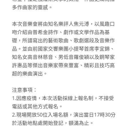
多作曲家的靈感。
本次音樂會將由知名樂評人焦元溥，以風趣口
吻介紹由普希金詩作、劇作或文學作品為基
礎，所譜寫出的藝術歌曲、歌劇選段及音樂作
品。並由前國家交響樂團小提琴首席李宜錦、
知名女高音林慈音、男低音羅俊穎以及鋼琴家
許惠品等傑出音樂家帶來豐富、精彩且技巧高
超的樂曲演出。
注意事項：
1.因應疫情，本次活動採線上報名制，不接受
電話或其他方式報名。
2.現場開放50位入場名額，演出當日17時30分
於活動地點處開始登記，額滿為止。