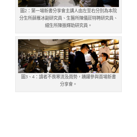
圖2：第一場新書分享會主講人由左至右分別為本院
分生所薛雁冰副研究員、生醫所陳儀莊特聘研究員、
細生所陳振輝助研究員。
圖3、4：讀者不畏寒流及雨勢，踴躍參與首場新書
分享會。