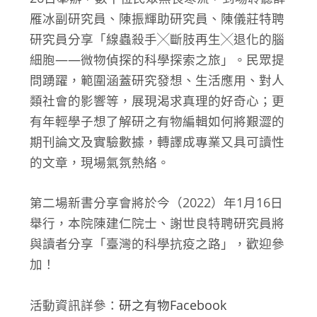
雁冰副研究員、陳振輝助研究員、陳儀莊特聘
研究員分享「線蟲殺手╳斷肢再生╳退化的腦
細胞——微物偵探的科學探索之旅」。民眾提
問踴躍，範圍涵蓋研究發想、生活應用、對人
類社會的影響等，展現渴求真理的好奇心；更
有年輕學子想了解研之有物編輯如何將艱澀的
期刊論文及實驗數據，轉譯成專業又具可讀性
的文章，現場氣氛熱絡。
第二場新書分享會將於今（2022）年1月16日
舉行，本院陳建仁院士、謝世良特聘研究員將
與讀者分享「臺灣的科學抗疫之路」，歡迎參
加！
活動資訊詳參：
研之有物Facebook