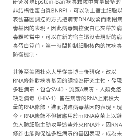
研究發現Epstein-Barr病毒顆粒中含量最多的
非結構性蛋白質BNRF1，可以防止宿主細胞以
表觀基因調控的方式把病毒DNA收緊而關閉病
毒基因的表現。因此病毒調控蛋白已夾帶於病
毒顆粒當中，可以在新的宿主還沒表現新的病
毒蛋白質前，第一時間抑制細胞核內的抗病毒
防衛機制。
其後至美國杜克大學從事博士後研究，改以
RNA修飾對病毒基因的調控為研究主軸，發現
多種病毒，包含SV40、流感A病毒、人類免疫
缺乏病毒（HIV-1）皆在病毒的RNA上累積大
量的RNA修飾，進而增進病毒基因的表現。現
今，RNA修飾不但被應用於mRNA疫苗上以避
免人體細胞主動攻擊這些外來RNA外，因RNA
修飾也能夠促進多種病毒的基因表現，成為未