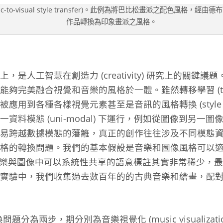
c-to-visual style transfer)。此例為將巴比松畫派之配色風格，
作品轉換為印象畫派之風格。
是人工智慧在創造力 (creativity) 研究上的關鍵
完美融合視覺和音樂的風格於一體。雖然轉移學習 (transfer
用到各種各樣視覺元素甚至是音訊的風格轉換 (style tr
資料模態 (uni-modal) 下運行，例如從圖像到另一
易跨越數據模態的藩籬，真正的創作往往涉及不同模態
格的轉換問題。我們的基本假設是音樂和圖像風格可以
連結。在音樂與圖像中可以系統性共享的語意標註其實非常稀少
實驗中，我們收集過去數百年的的古典音樂和繪畫，配
分為兩步，期分別為音樂視覺化 (music visualiza