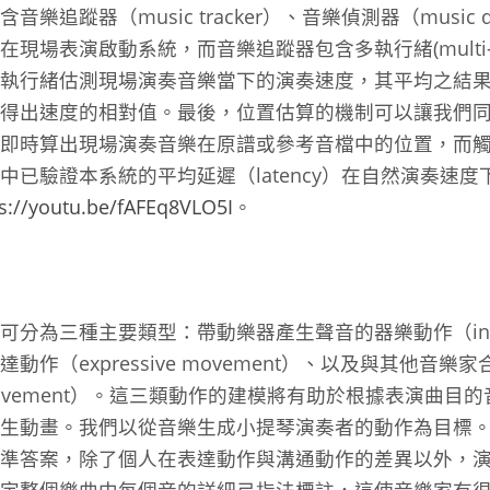
追蹤器（music tracker）、音樂偵測器（music d
現場表演啟動系統，而音樂追蹤器包含多執行緒(multi-t
個執行緒估測現場演奏音樂當下的演奏速度，其平均之結
得出速度的相對值。最後，位置估算的機制可以讓我們
即時算出現場演奏音樂在原譜或參考音檔中的位置，而
已驗證本系統的平均延遲（latency）在自然演奏速度
s://youtu.be/fAFEq8VLO5I
。
為三種主要類型：帶動樂器產生聲音的器樂動作（instrume
作（expressive movement）、以及與其他音
ve movement）。這三類動作的建模將有助於根據表演曲
生動畫。我們以從音樂生成小提琴演奏者的動作為目標
準答案，除了個人在表達動作與溝通動作的差異以外，