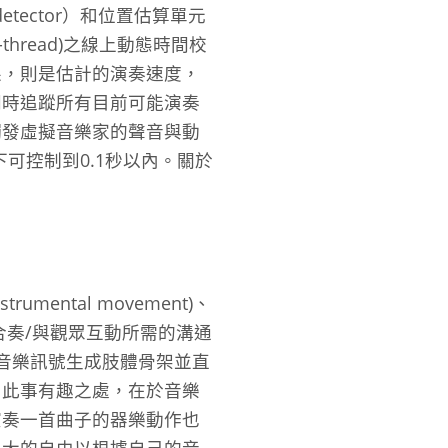
etector）和位置估算單元
hread)之線上動態時間校
果，則是估計的演奏速度，
同時追蹤所有目前可能演奏
觸發虛擬音樂家的聲音與動
下可控制到0.1秒以內。關於
ntal movement)、
樂家合奏/與觀眾互動所需的溝通
目的音樂訊號生成肢體骨架並直
。此事有趣之處，在於音樂
演奏一首曲子的器樂動作也