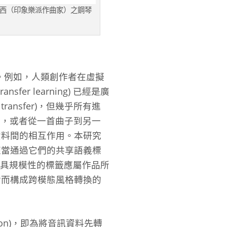
經由德布西（印象樂派作曲家）之鋼琴
議題。例如，人類創作者在虛擬
 learning) 已經是廣
ansfer)，但幾乎所有進
圖像，或者從一首曲子到另一
資料間的相互作用。本研究
適當通過它們的共享語義標
，最具規模性的標籤應屬作品所
對而構成跨模態風格轉換的
tion)，即為將音訊資料先轉