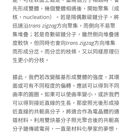
先形成雙體，幾個雙體相遇後，開始聚集（成
核，nucleation）。若是隔偶數碳鏈分子，將
迅速沿
trans zigzag
方向聚集，而側向不易聚
集堆疊；若是奇數碳鏈分子，雖然側向堆疊速
度較快，但同時也會向
trans zigzag
方向堆集
而形成分岔。而分岔的枝條，又以同樣原理衍
生更小的分枝。
據此，我們若改變酸基形成雙體的強度，其環
面或可有不同程度的偏轉，應該可以得到不同
曲率的圓圈。如果可以使曲率變小，或許我們
可以得到接近直線的生長，那麼照光後形成接
近直線的共軛高分子，將適合作為電晶體的通
道材料。利用雙炔基分子照光聚合後的共軛高
分子鏈傳遞電荷，一直是材料化學家的夢想，