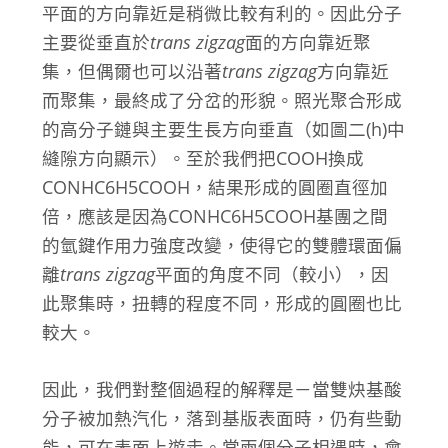
平面的方向靠近是稍微比較有利的。因此分子
主要從垂直於
trans zigzag
面的方向靠近聚
集，但偶爾也可以沿著
trans zigzag
方向靠近
而聚集，最終成了分岔的形貌。照光聚合形成
的高分子鏈與主要生長方向垂直（如圖二(h)中
縫隙方向顯示）。至於我們把COOH換成
CONHC6H5COOH，結果形成的圓圈直徑加
倍，應該是因為CONHC6H5COOH基團之間
的氫鍵作用力強度改變，使得它的雙體環面偏
離
trans zigzag
平面的角度不同（較小），因
此聚集時，扭轉的程度不同，形成的圓圈也比
較大。
因此，我們對整個過程的解釋是－當雙炔基酸
分子被加熱汽化，落到基版表面時，仍有些動
能，可在表面上遊走。當兩個分子相遇時，會