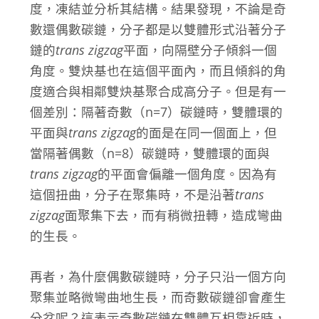
度，凍結並分析其結構。結果發現，不論是奇
數還偶數碳鏈，分子都是以雙體形式沿著分子
鏈的
trans zigzag
平面，向隔壁分子傾斜一個
角度。雙炔基也在這個平面內，而且傾斜的角
度適合與相鄰雙炔基聚合成高分子。但是有一
個差別：隔著奇數（n=7）碳鏈時，雙體環的
平面與
trans zigzag
的面是在同一個面上，但
當隔著偶數（n=8）碳鏈時，雙體環的面與
trans zigzag
的平面會偏離一個角度。因為有
這個扭曲，分子在聚集時，不是沿著
trans
zigzag
面聚集下去，而有稍微扭轉，造成彎曲
的生長。
再者，為什麼偶數碳鏈時，分子只沿一個方向
聚集並略微彎曲地生長，而奇數碳鏈卻會產生
分岔呢？這表示奇數碳鏈在雙體互相靠近時，