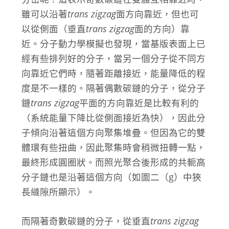
雖可以沿著
trans zigzag
面方向靠近，但也可
以從側面（垂直
trans zigzag
面的方向）靠
近。分子動力學模擬也發現，當基版表面上已
經有些排列好的分子，當另一個分子從不同方
向靠近它們時，隨著距離接近，能量降低的程
度是不一樣的。隔著偶數碳鏈的分子，從分子
鏈
trans zigzag
平面的方向靠近是比較有利的
（系統能量下降比從側面接近為快），因此分
子傾向沿著這個方向聚集堆疊。但因為它的雙
體環有些扭曲，因此聚集時會稍微扭轉一點，
最終形成圓圈狀。而照光聚合後形成的共軛高
分子鏈也是沿著這個方向（如圖二（g）中狹
長縫隙所顯示）。
而隔著奇數碳鏈的分子，從垂直
trans zigzag