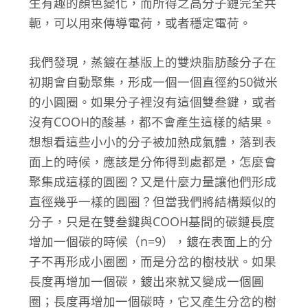
生有趣的顏色變化，而所得之高分子鏈完全共
軛，可以用來傳導電荷，或者穩定電荷。
我們發現，蒸鍍在基版上的雙炔脂肪酸分子在
初期會自動聚集，形成一個一個直徑約50微米
的小圓圈。如果分子裡沒有這個雙叁鍵，或者
沒有COOH的酸基，都不會產生這樣的結果。
想想看這些小小的分子被加熱成氣體，落到表
面上的時候，應該是分佈得到處都是，怎麼會
聚集成這樣的圓圈？又是什麼力量讓他們形成
直徑幾乎一樣的圓圈？但當我們將結構類似的
分子，只是在雙叁鍵與COOH基間的碳鏈長度
增加一個碳的時候（n=9），鍍在表面上的分
子不再形成小圈圈，而是分岔的樹枝狀。如果
長度再增加一個碳，鍍出來就又變成一個圓
圈；長度再增加一個碳時，它又產生分岔的樹