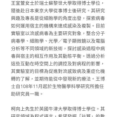
王宜萱女士
於瑞士蘇黎世大學取得博士學位，
隨後赴日本東京大學從事博士後研究。其研究
興趣及專長是從細胞學的角度出發，探索病毒
如何運用宿主的機構來達成感染及複製。目前
實驗室以流感病毒為主要研究對象，整合分子
病毒學、細胞學、光學／電子顯微鏡以及電腦
分析等不同領域的新技術，探討感染過程中病
毒與宿主的相互作用及其動態平衡。透過分析
這些互動在時空間上的調控及對病程的影響，
其實驗室的目標為促進對流感致病及重症化機
轉的了解，並期待能從中發現新的療法。王博
士自108年11月起於生物醫學科學研究所擔任
助研究員一職。
柯向上先生
於英國牛津大學取得博士學位。其
研究領域為程式語言，希望發掘「計算」的數