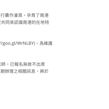
進行農作灌溉，孕育了南港
家共同來認識南港的在地特
://goo.gl/WrNLBY
)，為維護
潘老師。已報名無故不出席
延期辦理之相關訊息，將於