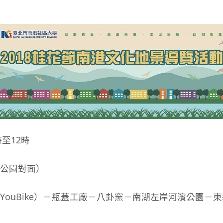
至12時
公園對面）
ouBike）－瓶蓋工廠－八卦窯－南湖左岸河濱公園－東新