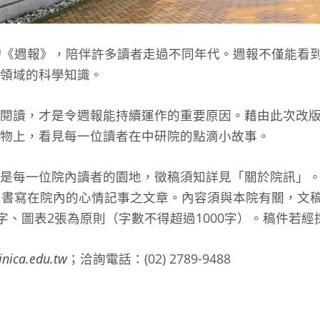
物《週報》，陪伴許多讀者走過不同年代。週報不僅能看
領域的科學知識。
閱讀，才是令週報能持續運作的重要原因。藉由此次改
物上，看見每一位讀者在中研院的點滴小故事。
是每一位院內讀者的園地，徵稿須知詳見「關於院訊」。
，書寫在院內的心情記事之文章。內容須與本院有關，文
0字、圖表2張為原則（字數不得超過1000字）。稿件若
nica.edu.tw
；洽詢電話：(02) 2789-9488