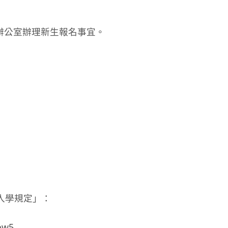
長辦公室辦理新生報名事宜。
入學規定」：
now5