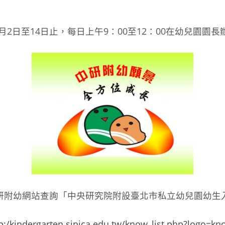
5月2日至14日止，每日上午9：00至12：00在幼兒園園
研附幼網站查詢「中央研究院附設臺北市私立幼兒園幼生
p:/kindergarten.sinica.edu.tw/know_list.php?logo=k