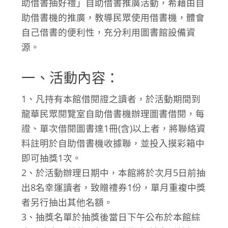
助借書抽好禮」自助借書推廣活動，希藉由自
助借書機的推廣，教導民眾使用借書機，體會
自己借書的便利性，充分利用圖書館設備資
源。
一、活動內容：
1、凡持有本館借閱證之讀者，於活動期間到
龍華民眾閱覽室自助借書機辦理圖書借閱，每
證、單次借閱圖書達1冊(含)以上者，將聯絡資
料註明於自助借書機收據聯，並投入摸彩箱中
即可抽獎1次。
2、於活動辦理日期中，本館將於次月5日前抽
出8名幸運讀者，致贈禮券1份，單月重複中獎
者另行抽出其他名額。
3、抽獎名單於抽獎後當日下午公布於本館綜