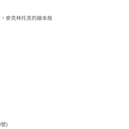
拉‧麥克林托克的繪本故
號)