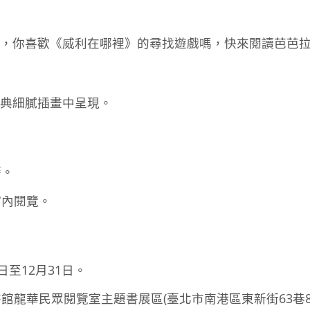
嗎，你喜歡《威利在哪裡》的尋找遊戲嗎，快來閱讀芭芭
典細膩插畫中呈現。
籍。
館內閱覽。
1日至12月31日。
館龍華民眾閱覽室主題書展區(臺北市南港區東新街63巷8