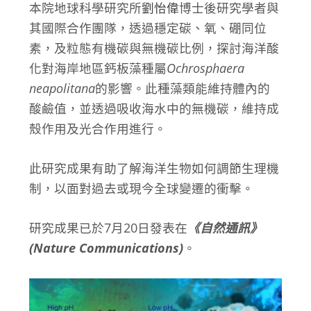
本院地球科學研究所
劉怡偉
博士後研究學者與
其國際合作團隊，透過穩定碳、氧、硼同位
素，及粒態有機碳與無機碳比例，探討海洋酸
化對海岸地區鈣板藻種屬
Ochrosphaera
neapolitana
的影響。此種藻類能維持體內的
酸鹼值，並透過吸收海水中的無機碳，維持成
殼作用及光合作用進行。
此研究成果有助了解海洋生物如何調節生理機
制，以面對過去或現今全球變遷的衝擊。
研究成果已於7月20日發表在
《自然通訊》
(Nature Communications)
。