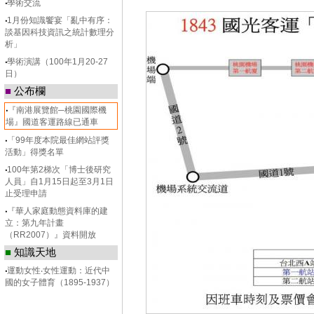
‧
學術交流
‧
1月份知識饗宴「亂中有序：
談基因科技資訊之統計數理分
析」
‧
學術演講（100年1月20-27
日）
■
公布欄
‧
『南港展覽館─桃園國際機
場』國道客運路線已通車
‧
「99年度本院最佳網站評獎
活動」得獎名單
‧
100年第2梯次「博士後研究
人員」自1月15日起至3月1日
止受理申請
‧
『華人家庭動態資料庫的建
立：第九年計畫
（RR2007）』資料開放
■
知識天地
‧
運動女性‧女性運動：近代中
國的女子體育（1895-1937）