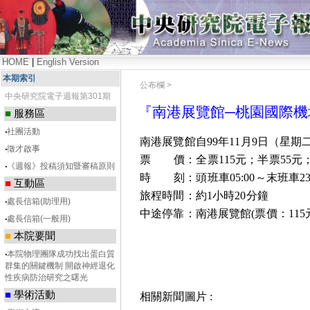
HOME
|
English Version
本期索引
公布欄 >
中央研究院電子週報第301期
『南港展覽館─桃園國際機
■
服務區
‧
社團活動
南港展覽館自
99
年
11
月
9
日
（星期
‧
徵才啟事
票
價：全票
115
元；半票
55
元
‧
《週報》投稿須知暨審稿原則
時
刻：頭班車
05:00
～末班車
23
■
互動區
旅程時間：約
1
小時
20
分鐘
‧
處長信箱(助理用)
中途停靠：南港展覽館
(
票價：
115
‧
處長信箱(一般用)
■
本院要聞
‧
本院物理團隊成功找出蛋白質
群集的關鍵機制 開啟神經退化
性疾病防治研究之曙光
■
學術活動
相關新聞圖片 :