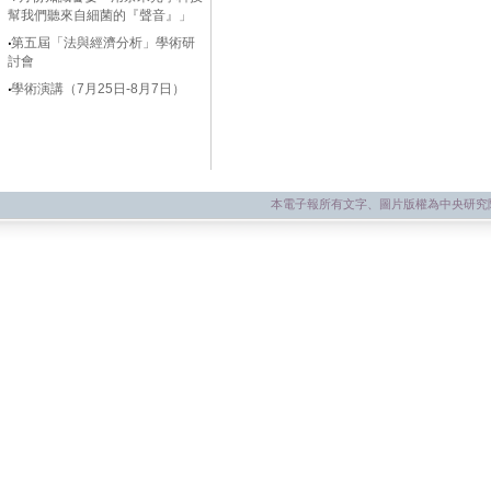
幫我們聽來自細菌的『聲音』」
‧
第五屆「法與經濟分析」學術研
討會
‧
學術演講（7月25日-8月7日）
本電子報所有文字、圖片版權為中央研究院