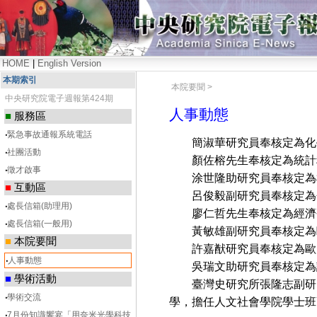
HOME
|
English Version
本期索引
本院要聞 >
中央研究院電子週報第424期
人事動態
■
服務區
‧
緊急事故通報系統電話
簡淑華研究員奉核定為化學
‧
社團活動
顏佐榕先生奉核定為統計科
‧
徵才啟事
涂世隆助研究員奉核定為植
■
互動區
呂俊毅副研究員奉核定為分
‧
處長信箱(助理用)
廖仁哲先生奉核定為經濟
‧
處長信箱(一般用)
黃敏雄副研究員奉核定為歐
■
本院要聞
許嘉猷研究員奉核定為歐美
‧
人事動態
吳瑞文助研究員奉核定為語
■
學術活動
臺灣史研究所張隆志副研
‧
學術交流
學，擔任人文社會學院學士班
‧
7月份知識饗宴「用奈米光學科技