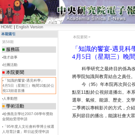
HOME
|
English Version
本期索引
本院要聞 >
第58期
「知識的饗宴-遇見科
■
服務區
4月5日（星期三）晚間
‧
徵才啟事
‧
社團活動
科學研究之最終目的係為改善
■
本院要聞
將學院知識與教育結合之責任。
‧
「知識的饗宴-遇見科學」
今（95）年本院再次與公視合
4月5日（星期三）晚間10點於公
視13頻道首播
點至11點於公視頻道播出。本
‧
人事動態
選舉、氣候、能源、歷史、文
■
學術活動
二季將以專輯影片的方式，介紹
‧
哈佛燕京學社2007-08學年獎助
系列節目的播出，能讓社會大
金開始受理申請
‧
「95年度人文社會科學博士候選
人培育計畫」即日起受理申請