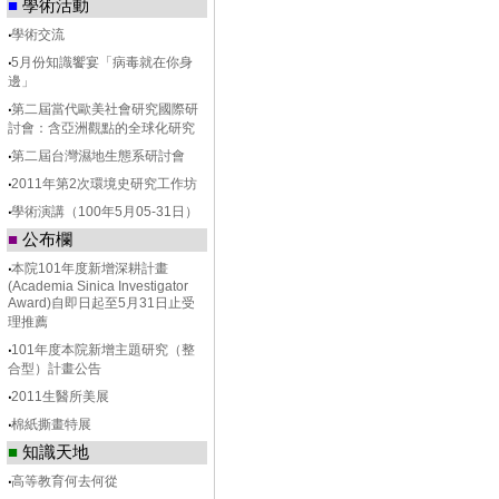
■
學術活動
‧
學術交流
‧
5月份知識饗宴「病毒就在你身
邊」
‧
第二屆當代歐美社會研究國際研
討會：含亞洲觀點的全球化研究
‧
第二屆台灣濕地生態系研討會
‧
2011年第2次環境史研究工作坊
‧
學術演講（100年5月05-31日）
■
公布欄
‧
本院101年度新增深耕計畫
(Academia Sinica Investigator
Award)自即日起至5月31日止受
理推薦
‧
101年度本院新增主題研究（整
合型）計畫公告
‧
2011生醫所美展
‧
棉紙撕畫特展
■
知識天地
‧
高等教育何去何從