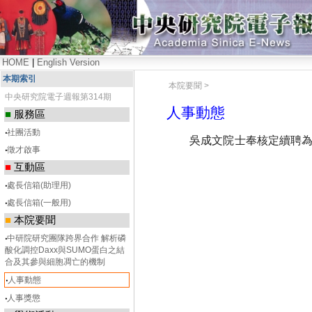
HOME
|
English Version
本期索引
本院要聞 >
中央研究院電子週報第314期
人事動態
■
服務區
‧
社團活動
吳成文院士奉核定續聘為生物
‧
徵才啟事
■
互動區
‧
處長信箱(助理用)
‧
處長信箱(一般用)
■
本院要聞
‧
中研院研究團隊跨界合作 解析磷
酸化調控Daxx與SUMO蛋白之結
合及其參與細胞凋亡的機制
‧
人事動態
‧
人事獎懲