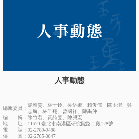
人事動態
湯雅雯、林于鈴、吳岱娜、賴俊儒、陳玉潔、吳
編輯委員：
志航、林千翔、曾國祥、陳禹仲
編 輯：
陳竹君、黃詩雯、陳昶宏
地 址：
11529 臺北市南港區研究院路二段128號
電 話：
02-2789-9488
傳 真：
02-2785-3847