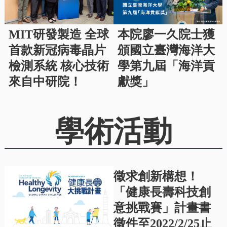
MIT研發製造 全球
本院廖一久院士獲
首款新冠病毒晶片
頒國立臺灣海洋大
檢測系統 核心技術
學第九屆「海洋貢
來自中研院！
獻獎」
學術活動
徵求創新構想！
「健康長壽科技創
意挑戰賽」計畫書
徵件至2022/2/25止