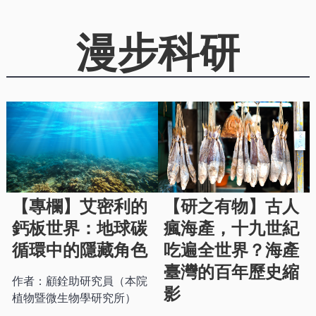
漫步科研
【專欄】艾密利的
【研之有物】古人
鈣板世界：地球碳
瘋海產，十九世紀
循環中的隱藏角色
吃遍全世界？海產
臺灣的百年歷史縮
作者：顧銓助研究員（本院
影
植物暨微生物學研究所）