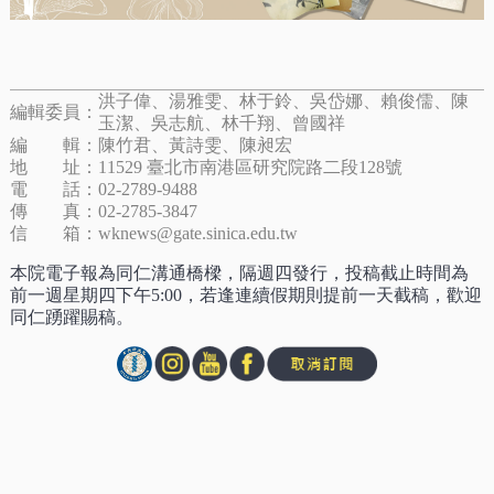
洪子偉、湯雅雯、林于鈴、吳岱娜、賴俊儒、陳
編輯委員：
玉潔、吳志航、林千翔、曾國祥
編 輯：
陳竹君、黃詩雯、陳昶宏
地 址：
11529 臺北市南港區研究院路二段128號
電 話：
02-2789-9488
傳 真：
02-2785-3847
信 箱：
wknews@gate.sinica.edu.tw
本院電子報為同仁溝通橋樑，隔週四發行，投稿截止時間為
前一週星期四下午5:00，若逢連續假期則提前一天截稿，歡迎
同仁踴躍賜稿。