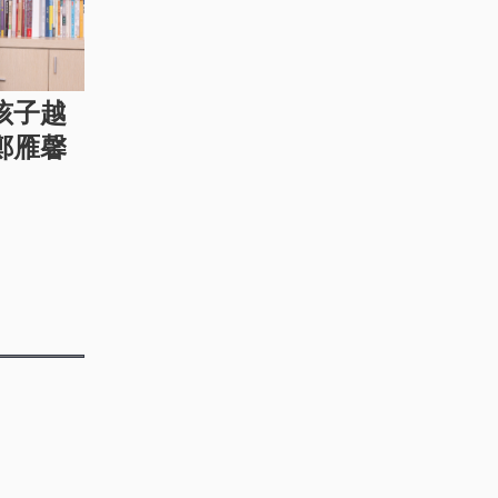
孩子越
鄭雁馨