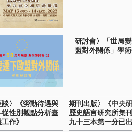
研討會〉「世局變
盟對外關係」學術
座談〉《勞動待遇與
期刊出版〉《中央
—從性別觀點分析臺
歷史語言研究所集
護工作》
九十三本第一分已