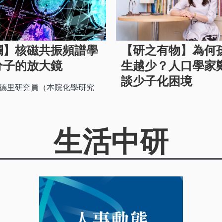
欄】核磁共振頻譜學
【研之有物】為何
分子的放大鏡
生越少？人口學家
談少子化困境
德里研究員（本院化學研究
生活中研