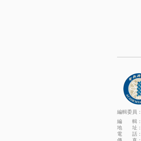
編輯委員
編 輯
地 址
電 話
傳 真