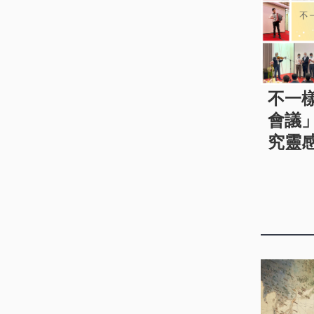
不一
會議
究靈