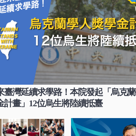
來臺灣延續求學路！本院發起「烏克蘭
金計畫」12位烏生將陸續抵臺