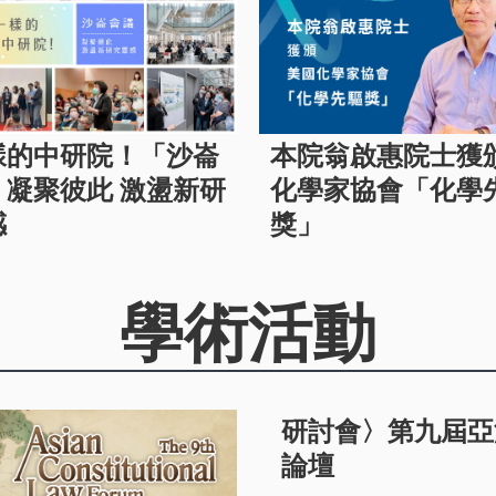
樣的中研院！「沙崙
本院翁啟惠院士獲
」凝聚彼此 激盪新研
化學家協會「化學
感
獎」
學術活動
研討會〉第九屆亞
論壇