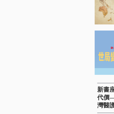
新書
代價
灣醫