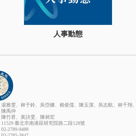
人事動態
湯雅雯、林于鈴、吳岱娜、賴俊儒、陳玉潔、吳志航、林千翔
：
陳禹仲
：
陳竹君、黃詩雯、陳昶宏
：
11529 臺北市南港區研究院路二段128號
：
02-2789-9488
：
02-2785-3847