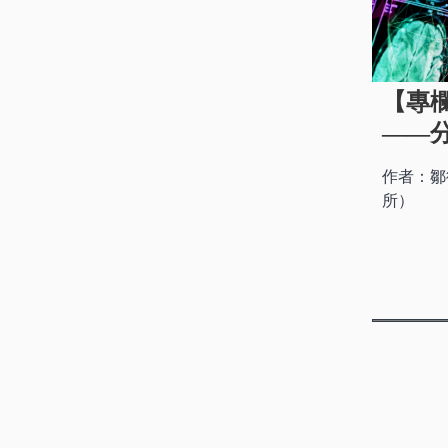
【專
——
作者：鄒
所）