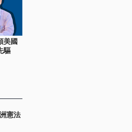
頒美國
先驅
洲憲法