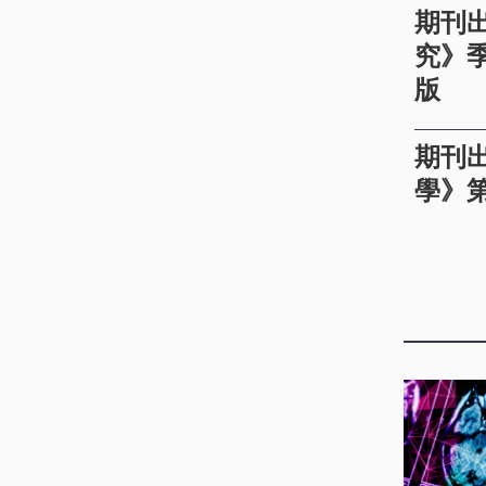
期刊
究》季
版
期刊
學》第